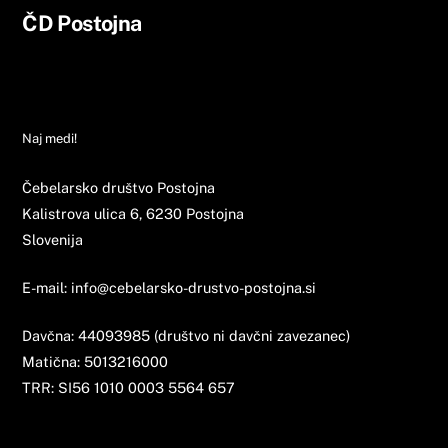
Back
ČD Postojna
To
Top
O društvu
Aktualno
Izobraževanje
Povezave
Prevoz čebel na pašo
Naj medi!
Čebelarsko društvo Postojna
Kalistrova ulica 6, 6230 Postojna
Slovenija
E-mail: info@cebelarsko-drustvo-postojna.si
Davčna: 44093985 (društvo ni davčni zavezanec)
Matična: 5013216000
TRR: SI56 1010 0003 5564 657