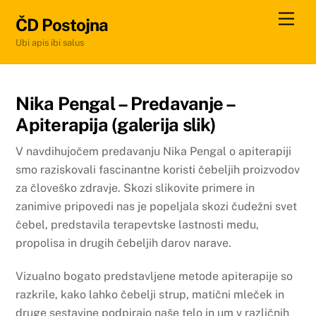
Skip
Men
ČD Postojna
to
Ubi apis ibi salus
content
Nika Pengal – Predavanje –
Apiterapija (galerija slik)
V navdihujočem predavanju Nika Pengal o apiterapiji
smo raziskovali fascinantne koristi čebeljih proizvodov
za človeško zdravje. Skozi slikovite primere in
zanimive pripovedi nas je popeljala skozi čudežni svet
čebel, predstavila terapevtske lastnosti medu,
propolisa in drugih čebeljih darov narave.
Vizualno bogato predstavljene metode apiterapije so
razkrile, kako lahko čebelji strup, matični mleček in
druge sestavine podpirajo naše telo in um v različnih