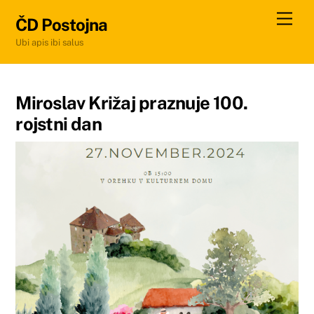
Skip
Men
ČD Postojna
to
Ubi apis ibi salus
content
Miroslav Križaj praznuje 100.
rojstni dan