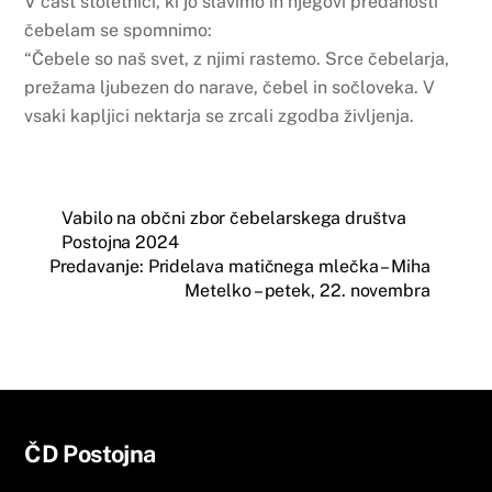
V čast stoletnici, ki jo slavimo in njegovi predanosti
čebelam se spomnimo:
“Čebele so naš svet, z njimi rastemo. Srce čebelarja,
prežama ljubezen do narave, čebel in sočloveka. V
vsaki kapljici nektarja se zrcali zgodba življenja.
Vabilo na občni zbor čebelarskega društva
Postojna 2024
Predavanje: Pridelava matičnega mlečka – Miha
Metelko – petek, 22. novembra
Back
ČD Postojna
To