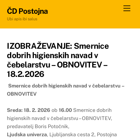
Skip
Men
ČD Postojna
to
Ubi apis ibi salus
content
IZOBRAŽEVANJE: Smernice
dobrih higienskih navad v
čebelarstvu – OBNOVITEV –
18.2.2026
Smernice dobrih higienskih navad v čebelarstvu –
OBNOVITEV
Sreda: 18. 2. 2026
ob
16.00
Smernice dobrih
higienskih navad v čebelarstvu – OBNOVITEV,
predavatelj Boris Potočnik,
Ljudska univerza
, Ljubljanska cesta 2, Postojna