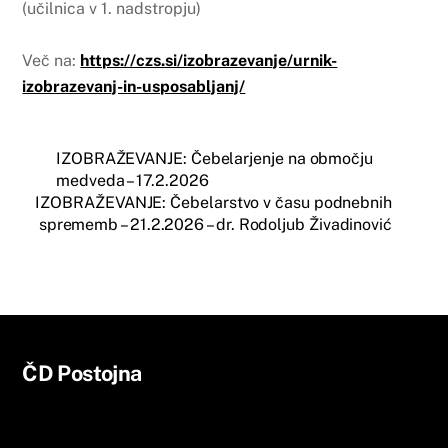
(učilnica v 1. nadstropju)
Več na:
https://czs.si/izobrazevanje/urnik-
izobrazevanj-in-usposabljanj/
IZOBRAŽEVANJE: Čebelarjenje na območju
medveda – 17.2.2026
IZOBRAŽEVANJE: Čebelarstvo v času podnebnih
sprememb – 21.2.2026 – dr. Rodoljub Živadinović
Back
ČD Postojna
To
Top
O društvu
Aktualno
Izobraževanje